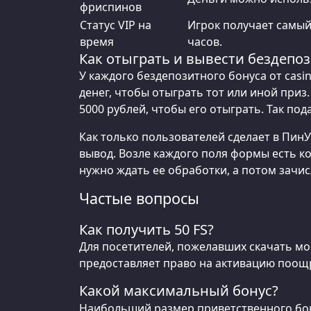
фриспинов
Статус VIP на
Игрок получает самый 
время
часов.
Как отыграть и вывести бездепо
У каждого бездепозитного бонуса от casi
денег, чтобы отыграть тот или иной приз.
5000 рублей, чтобы его отыграть. Так по
Как только пользователей сделает в Пин
вывод. Возле каждого поля формы есть к
нужно ждать ее обработки, а потом зачи
Частые вопросы
Как получить 50 FS?
Для посетителей, пожелавших скачать м
предоставляет право на активацию поощ
Какой максимальный бонус?
Наибольший размер приветственного бон