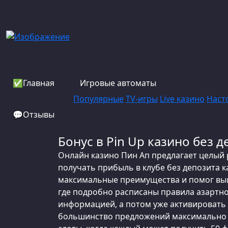
✅Главная
Игровые автоматы
Популярные
TV-игры
Live казино
Наст
💬Отзывы
Бонус в Pin Up казино без 
Онлайн казино Пин Ап предлагает целый 
получать прибыль в клубе без депозита 
максимальные преимущества и помог выиг
где подробно расписаны правила азартно
информацией, а потом уже активировать 
большинство предложений максимально щ