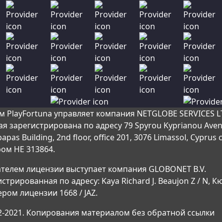
м PlayFortuna управляет компания NETGLOBE SERVICES L
ая зарегистрирована по адресу 79 Spyrou Kyprianou Aven
apas Building, 2nd floor, office 201, 3076 Limassol, Cyprus 
ом HE 313864.
телем лицензии выступает компания GLOBONET B.V.
стрированная по адресу: Kaya Richard J. Beaujon Z / N, 
ером лицензии 1668 / JAZ.
2-2021. Копирования материалом без обратной ссылки