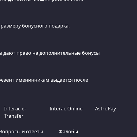
ю размеру бонусного подарка,
ды дают право на дополнительные бонусы
Презент именинникам выдается после
Interac e-
Interac Online
AstroPay
Transfer
Вопросы и ответы
Жалобы