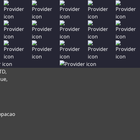
TD,
ue,
с
Кюрасао