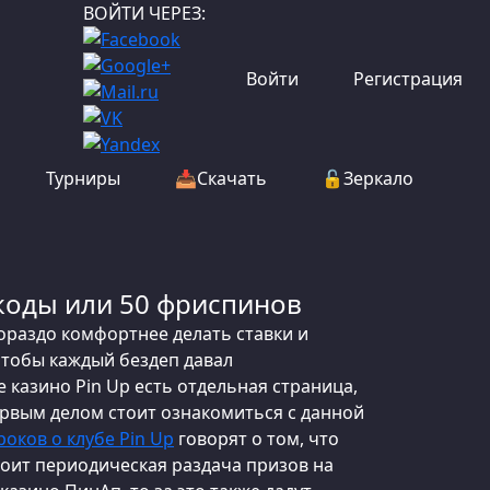
ВОЙТИ ЧЕРЕЗ:
Войти
Регистрация
Турниры
📥Скачать
🔓Зеркало
окоды или 50 фриспинов
ораздо комфортнее делать ставки и
чтобы каждый бездеп давал
казино Pin Up есть отдельная страница,
ервым делом стоит ознакомиться с данной
оков о клубе Pin Up
говорят о том, что
оит периодическая раздача призов на