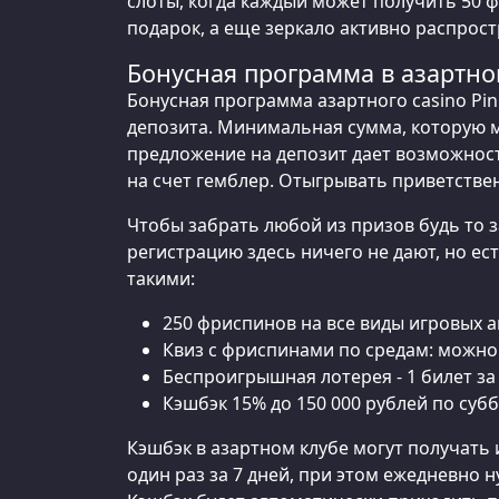
слоты, когда каждый может получить 50 ф
подарок, а еще зеркало активно распрос
Бонусная программа в азартно
Бонусная программа азартного casino Pi
депозита. Минимальная сумма, которую м
предложение на депозит дает возможность
на счет гемблер. Отыгрывать приветстве
Чтобы забрать любой из призов будь то з
регистрацию здесь ничего не дают, но е
такими:
250 фриспинов на все виды игровых 
Квиз с фриспинами по средам: можно в
Беспроигрышная лотерея - 1 билет за
Кэшбэк 15% до 150 000 рублей по суб
Кэшбэк в азартном клубе могут получать 
один раз за 7 дней, при этом ежедневно