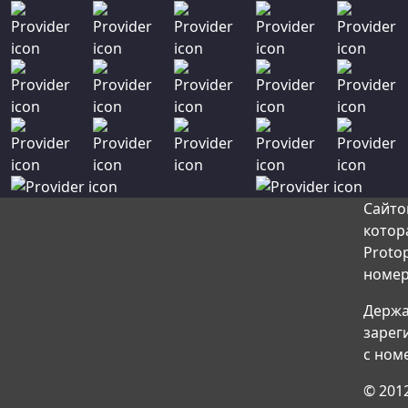
Сайто
котор
Protop
номер
Держа
зареги
с ном
© 201