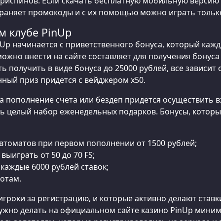
риспинов. Если скачать бесплатную мобильную версию к
траняет промокоды и с их помощью можно играть тольк
м клубе PinUp
nUp начинается с приветственного бонуса, который каж
ожно внести на сайте составляет для получения бонуса
 получить в виде бонуса до 25000 рублей, все зависит о
нный приз придется с вейджером х50.
а пополнение счета или бездеп придется осуществить в
сть целый набор еженедельных подарков. Бонусы, котор
автоматов при первом пополнении от 1500 рублей;
ыиграть от 50 до 70 FS;
 каждые 6000 рублей ставок;
ботам.
игроки за регистрацию, и которые активно делают став
 нужно делать на официальном сайте казино PinUp миним