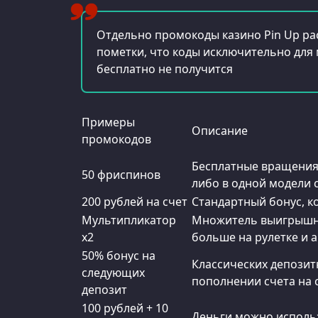
Отдельно промокоды казино Pin Up рас
пометки, что коды исключительно для 
бесплатно не получится
Примеры
Описание
промокодов
Бесплатные вращения,
50 фриспинов
либо в одной модели с
200 рублей на счет
Стандартный бонус, ко
Мультипликатор
Множитель выигрышны
х2
больше на рулетке и а
50% бонус на
Классических депозит
следующих
пополнении счета на 
депозит
100 рублей + 10
Деньги можно использ