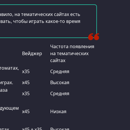
вило, на тематических сайтах есть
вать, чтобы играть какое-то время
Частота появления
Вейджер
на тематических
сайтах
томатах,
х35
Средняя
играх.
х45
Высокая
аза
х35
Средняя
ледующем
х45
Низкая
атах.
х45 + х35
Высокая