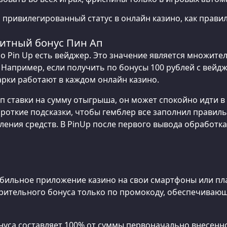
привилегированный статус в онлайн казино, как правило
зитный бонус Пин Ап
no Pin Up есть вейджер. Это значение является множит
 Например, если получить по бонусы 100 рублей с вейдж
дарки работают в каждом онлайн казино.
Уп ставки на сумму отыгрыша, он может спокойно идти в
ороткие подсказки, чтобы гемблер все заполнил правиль
сления средств. В PinUp после первого вывода обработк
обильное приложение казино на свои смартфоны или пл
рительного бонуса только по промокоду, обеспечивающ
уса составляет 100% от суммы первоначально внесенно